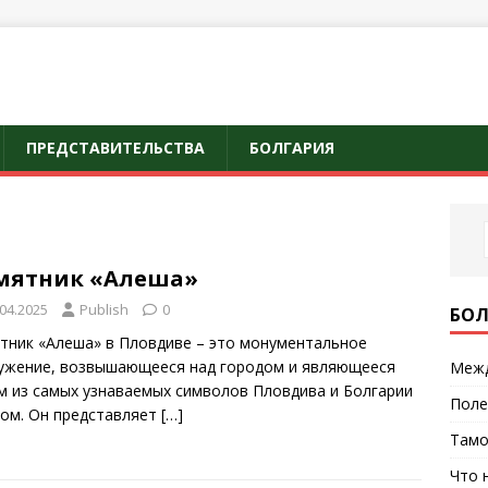
ПРЕДСТАВИТЕЛЬСТВА
БОЛГАРИЯ
мятник «Алеша»
.04.2025
Publish
0
БОЛ
тник «Алеша» в Пловдиве – это монументальное
ужение, возвышающееся над городом и являющееся
Межд
м из самых узнаваемых символов Пловдива и Болгарии
Поле
лом. Он представляет
[…]
Тамо
Что 