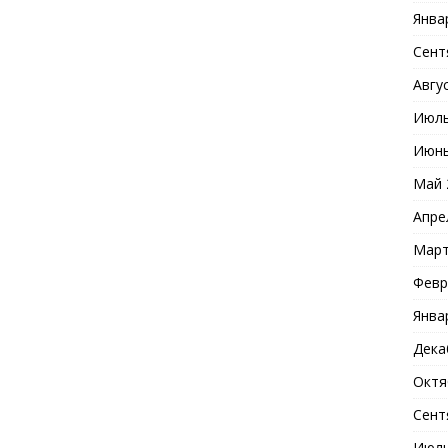
Янва
Сент
Авгу
Июль
Июнь
Май 
Апре
Март
Февр
Янва
Дека
Октя
Сент
Июль