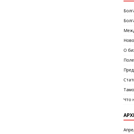
Болг
Болг
Межд
Ново
О би
Поле
Пред
Стат
Тамо
Что 
АРХ
Апре