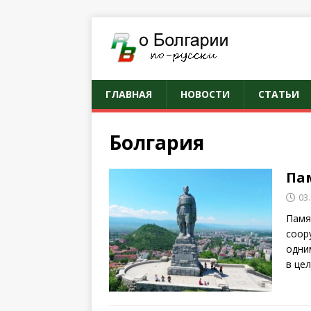
ГЛАВНАЯ
НОВОСТИ
СТАТЬИ
Болгария
Па
03
Памя
соор
одни
в це