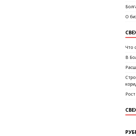
Болг
О би
СВЕ
Что 
В Бо
Расш
Стро
кори
Рост
СВЕ
РУБ