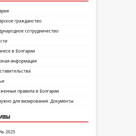
ария
арское гражданство
ународное сотрудничество
сти
знесе в Болгарии
зная информация
ставительства
ьи
женные правила в Болгарии
нужно для визирования. Документы
ИВЫ
ль 2025