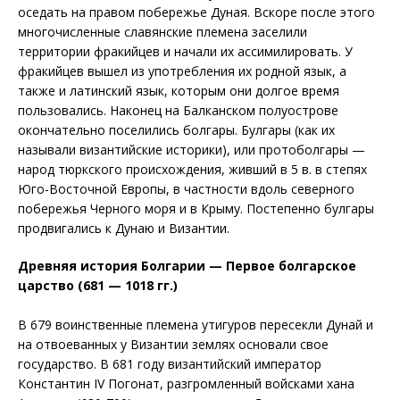
оседать на правом побережье Дуная. Вскоре после этого
многочисленные славянские племена заселили
территории фракийцев и начали их ассимилировать. У
фракийцев вышел из употребления их родной язык, а
также и латинский язык, которым они долгое время
пользовались. Наконец на Балканском полуострове
окончательно поселились болгары. Булгары (как их
называли византийские историки), или протоболгары —
народ тюркского происхождения, живший в 5 в. в степях
Юго-Восточной Европы, в частности вдоль северного
побережья Черного моря и в Крыму. Постепенно булгары
продвигались к Дунаю и Византии.
Древняя история Болгарии — Первое болгарское
царство (681 — 1018 гг.)
В 679 воинственные племена утигуров пересекли Дунай и
на отвоеванных у Византии землях основали свое
государство. В 681 году византийский император
Константин IV Погонат, разгромленный войсками хана