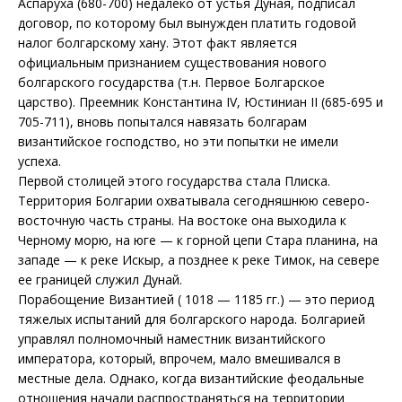
Аспаруха (680-700) недалеко от устья Дуная, подписал
договор, по которому был вынужден платить годовой
налог болгарскому хану. Этот факт является
официальным признанием существования нового
болгарского государства (т.н. Первое Болгарское
царство). Преемник Константина IV, Юстиниан II (685-695 и
705-711), вновь попытался навязать болгарам
византийское господство, но эти попытки не имели
успеха.
Первой столицей этого государства стала Плиска.
Территория Болгарии охватывала сегодняшнюю северо-
восточную часть страны. На востоке она выходила к
Черному морю, на юге — к горной цепи Стара планина, на
западе — к реке Искыр, а позднее к реке Тимок, на севере
ее границей служил Дунай.
Порабощение Византией ( 1018 — 1185 гг.) — это период
тяжелых испытаний для болгарского народа. Болгарией
управлял полномочный наместник византийского
императора, который, впрочем, мало вмешивался в
местные дела. Однако, когда византийские феодальные
отношения начали распространяться на территории