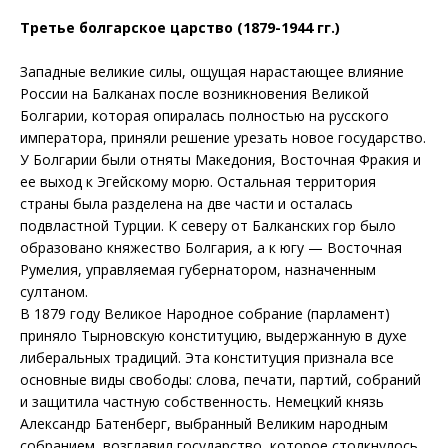
Tретье болгарское царство (1879-1944 гг.)
Западные великие силы, ощущая нарастающее влияние
России на Балканах после возникновения Великой
Болгарии, которая опиралась полностью на русского
императора, приняли решение урезать новое государство.
У Болгарии были отняты Македония, Восточная Фракия и
ее выход к Эгейскому морю. Остальная территория
страны была разделена на две части и осталась
подвластной Турции. К северу от Балканских гор было
образовано княжество Болгария, а к югу — Восточная
Румелия, управляемая губернатором, назначенным
султаном.
В 1879 году Великое Народное собрание (парламент)
приняло Тырновскую конституцию, выдержанную в духе
либеральных традиций. Эта конституция признала все
основные виды свободы: слова, печати, партий, собраний
и защитила частную собственность. Немецкий князь
Александр Батенберг, выбранный Великим народным
собранием, возглавил государство, которое столкнулось