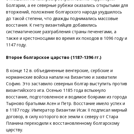
Болгарии, а ее северные рубежи оказались открытыми для
вторжений, положение болгарского народа ухудшилось
до такой степени, что дважды поднимались массовые
восстания. К гнету византийцев добавились
систематические разграбления страны печенегами, а
также и крестоносцами во время их походов в 1096 году и
1147 году.
Второе болгарское царство (1187-1396 гг.)
В конце 12 в. объединенные венгерские, сербские и
норманнские войска напали на Византию и захватили
Софию. Это заставило северных болгар выступить против
византийского ига. Осенью 1185 года вспыхнуло
восстание, подготовленное и водимое боярами из города
Тырново братьями Асен и Петр. Восстание имело успех и
в 1187 году. Император Византии Исак II подписал мирный
договор, в силу которого все земли к северу от Стара
Планина переходили к восстановленному болгарскому
царству.