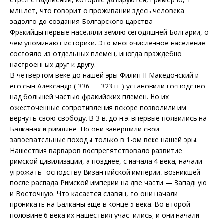
млн.лет, что говорит о проживании здесь человека
задолго до создания Болгарского царства.
Фракийцы первые населяли землю сегодяшней Болгарии, о
чем упоминают историки. Это многочисленное население
состояло из отдельных племен, иногда враждебно
настроенных друг к другу.
В четвертом веке до нашей эры Филип II Македонский и
его сын Александр ( 336 — 323 гг.) установили господство
над большей частью фракийских племен. Но их
ожесточенные сопротивления вскоре позволили им
вернуть свою свободу. В 3 в. до н.э. впервые появились на
Балканах и римляне. Но они завершили свои
завоевательные походы только в 1-ом веке нашей эры.
Нашествия варваров воспрепятствовало развитие
римской цивилизации, а позднее, с начала 4 века, начали
угрожать господству Византийской империи, возникшей
после распада Римской империи на две части — Западную
и Восточную. Что касается славян, то они начали
проникать на Балканы еще в конце 5 века. Во второй
половине 6 века их нашествия участились, и они начали