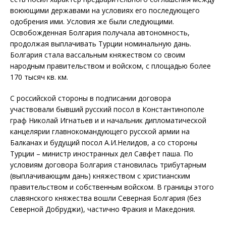
воюющими державами на условиях его последующего
одобрения ими. Условия же были следующими.
Освобожденная Болгария получала автономность,
продолжая выплачивать Турции номинальную дань.
Болгария стала вассальным княжеством со своим
народным правительством и войском, с площадью более
170 тысяч кв. км.
С российской стороны в подписании договора
участвовали бывший русский посол в Константинополе
граф Николай Игнатьев и и начальник дипломатической
канцелярии главнокомандующего русской армии на
Балканах и будущий посол А.И.Нелидов, а со стороны
Турции – министр иностранных дел Савфет паша. По
условиям договора Болгария становилась трибутарным
(выплачивающим дань) княжеством с христианским
правительством и собственным войском. В границы этого
славянского княжества вошли Северная Болгария (без
Северной Добруджи), частично Фракия и Македония.