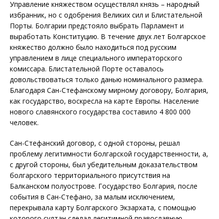
Управление княжеством осуществлял князь – народный
избранник, но с одобрения Великих сил и Блистательной
Порты. Болгарии предстояло выбрать Парламент и
выработать Конституцию. В течение двух лет Болгарское
княжество должно было находиться под русским
управлением в лице специального императорского
комиссара. Блистательной Порте оставалось
довольствоваться только данью номинального размера.
Благодаря Сан-Стефанскому мирному договору, Болгария,
как государство, воскресла на карте Европы. Население
нового славянского государства составило 4 800 000
человек.
Сан-Стефанский договор, с одной стороны, решал
проблему легитимности болгарской государственности, а,
с другой стороны, был убедительным доказательством
болгарского территориального присутствия на
Балканском полуострове. Государство Болгария, после
события в Сан-Стефано, за малым исключением,
перекрывала карту Болгарского Экзархата, с помощью
которого султан сделал легитимной православную