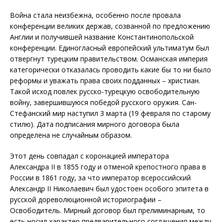
Война стала неизбежна, особенно после провала
конференции великих держав, созванной по предложению
Англии и получившей название Константинопольской
конференции. Единогласный европейский ультиматум был
отвергнут турецким правительством. Османская империя
категорически отказалась проводить какие бы то ни было
реформы и уважать права своих подданных – христиан.
Такой исход повлек русско-турецкую освободительную
войну, завершившуюся победой русского оружия. Сан-
Стефанский мир наступил 3 марта (19 февраля по старому
стилю). Дата подписания мирного договора была
определена не случайным образом.
Этот день совпадал с коронацией императора
Александра II в 1855 году и отменой крепостного права в
России в 1861 году, за что император всероссийский
Александр II Николаевич был удостоен особого эпитета в
русской дореволюционной историографии –
Освободитель. Мирный договор был прелиминарным, то
есть носил характер предварительного соглашения между