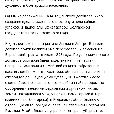
духовность болгарского населения.
Одним из достижений Сан-Стефанского договора было
создание идеала, залегшего в основу и величайших
успехов, и национальных катастроф болгарской
государственности после 1878 года.
В дальнейшем, по инициативе Англии и Австро-Венгрии
договор почти целиком был пересмотрен и заменен на
Берлинский трактат в июле 1878 года. По условиям нового
договора Болгария была поделена на пять частей.
Северная Болгария и Софийский санджак образовали
вассальное Княжество Болгария, обязанное выплачивать
ежегодную дань турецкому султану. Княжество имело
свое войско, во главе его стоял избранный народом, но
одобренный великими державами и султаном, князь.
Земли, находящиеся между Балканскими горами (Стара
планина – по-болгарски) и Родопами, обособились в
отдельную автономную область с названием Восточная
Румелия. Этой областью управлял генерал-губернатор,