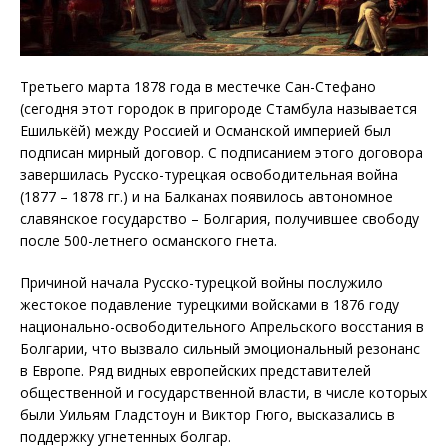
Третьего марта 1878 года в местечке Сан-Стефано
(сегодня этот городок в пригороде Стамбула называется
Ешилькёй) между Россией и Османской империей был
подписан мирный договор. С подписанием этого договора
завершилась Русско-турецкая освободительная война
(1877 – 1878 гг.) и на Балканах появилось автономное
славянское государство – Болгария, получившее свободу
после 500-летнего османского гнета.
Причиной начала Русско-турецкой войны послужило
жестокое подавление турецкими войсками в 1876 году
национально-освободительного Апрельского восстания в
Болгарии, что вызвало сильный эмоциональный резонанс
в Европе. Ряд видных европейских представителей
общественной и государственной власти, в числе которых
были Уильям Гладстоун и Виктор Гюго, высказались в
поддержку угнетенных болгар.