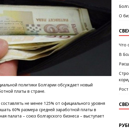
Болг
О би
СВЕ
Что 
В Бо
Расш
Стро
кори
оциальной политики Болгарии обсуждает новый
Рост
отной платы в стране.
н составлять не менее 125% от официального уровня
СВЕ
ышать 60% размера средней заработной платы в
ная палата – союз болгарского бизнеса – выступает
РУБ