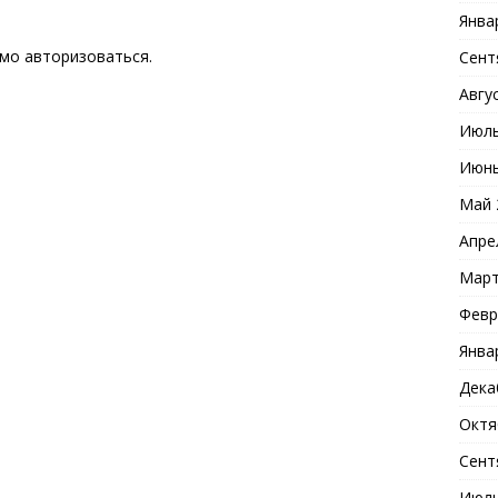
Янва
имо
авторизоваться
.
Сент
Авгу
Июль
Июнь
Май 
Апре
Март
Февр
Янва
Дека
Октя
Сент
Июль