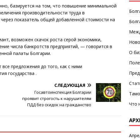
нно, базируется на том, что повышение минимальной
Болг
величения производительности труда в
 через показатель общей добавленной стоимости на
Болг
Межд
иант, возможен скачок роста серой экономики,
Ново
ние числа банкротств предприятий, — говорится в
О би
енной палаты Болгарии.
Поле
 все предложения до того, как с ними
Пред
ия государства .
Стат
СЛЕДУЮЩАЯ
Госавтоинспекция Болгарии
Тамо
проявит строгость к нарушителям
Что 
ПДД без скидок на гражданство
АРХ
Апре