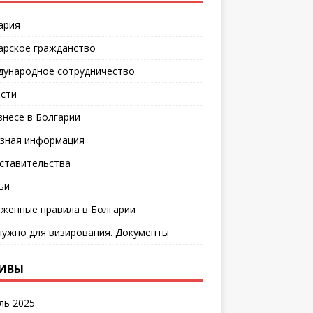
ария
арское гражданство
ународное сотрудничество
сти
знесе в Болгарии
зная информация
ставительства
ьи
женные правила в Болгарии
нужно для визирования. Документы
ИВЫ
ль 2025